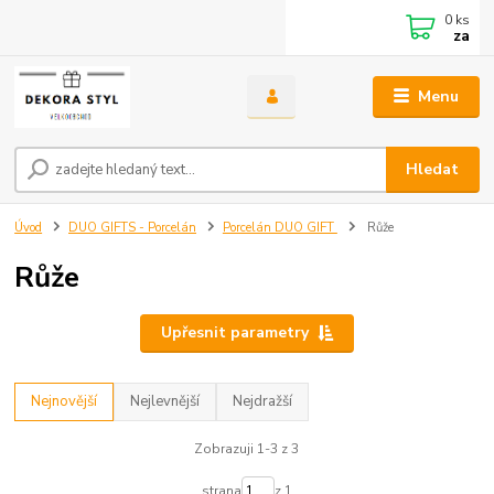
0
ks
za
Menu
Hledat
Úvod
DUO GIFTS - Porcelán
Porcelán DUO GIFT
Růže
Růže
Upřesnit parametry
Nejnovější
Nejlevnější
Nejdražší
Zobrazuji 1-3 z 3
strana
z 1