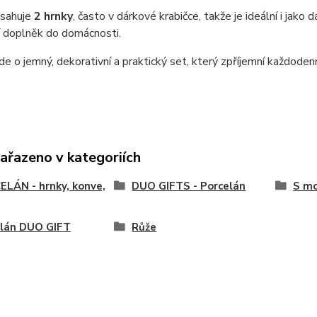
bsahuje
2 hrnky
, často v dárkové krabičce, takže je ideální i jak
í doplněk do domácnosti.
de o jemný, dekorativní a praktický set, který zpříjemní každodenn
zařazeno v kategoriích
LÁN - hrnky, konve,
DUO GIFTS - Porcelán
S mo
elán DUO GIFT
Růže