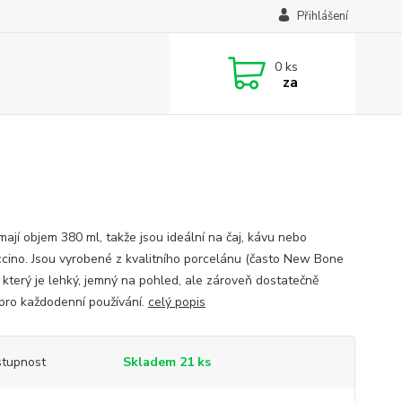
Přihlášení
0
ks
za
mají objem 380 ml, takže jsou ideální na čaj, kávu nebo
cino. Jsou vyrobené z kvalitního porcelánu (často New Bone
, který je lehký, jemný na pohled, ale zároveň dostatečně
pro každodenní používání.
celý popis
tupnost
Skladem 21 ks