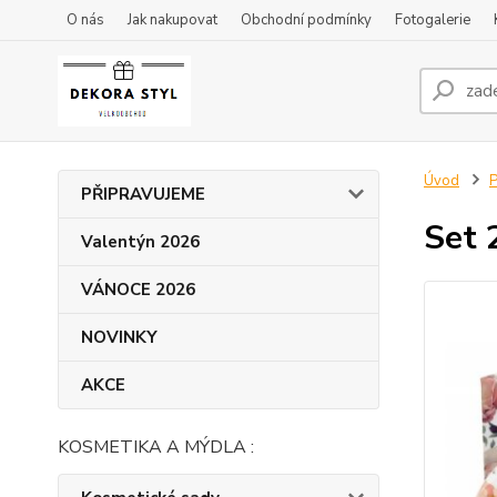
O nás
Jak nakupovat
Obchodní podmínky
Fotogalerie
Úvod
P
PŘIPRAVUJEME
Set
Valentýn 2026
VÁNOCE 2026
NOVINKY
AKCE
KOSMETIKA A MÝDLA :