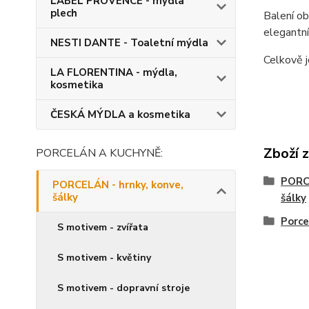
LABEL PROVENCE - mýdla
plech
Balení o
elegantn
NESTI DANTE - Toaletní mýdla
Celkově j
LA FLORENTINA - mýdla,
kosmetika
ČESKÁ MÝDLA a kosmetika
Zboží 
PORCELÁN A KUCHYNĚ:
PORCE
PORCELÁN - hrnky, konve,
šálky
šálky
Porc
S motivem - zvířata
S motivem - květiny
S motivem - dopravní stroje