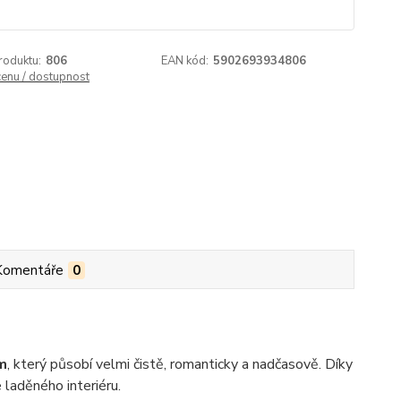
roduktu:
806
EAN kód:
5902693934806
cenu / dostupnost
Komentáře
0
m
, který působí velmi čistě, romanticky a nadčasově. Díky
 laděného interiéru.