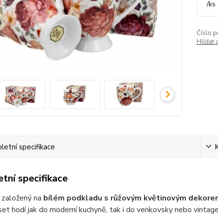
/
ks
Číslo p
Hlídat 
etní specifikace
tní specifikace
e založený na
bílém podkladu s růžovým květinovým dekore
et hodí jak do moderní kuchyně, tak i do venkovsky nebo vintage