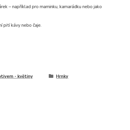
o dárek – například pro maminku, kamarádku nebo jako
í pití kávy nebo čaje.
tivem - květiny
Hrnky