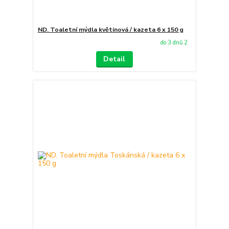
ND. Toaletní mýdla květinová / kazeta 6 x 150 g
do 3 dnů 2
Detail