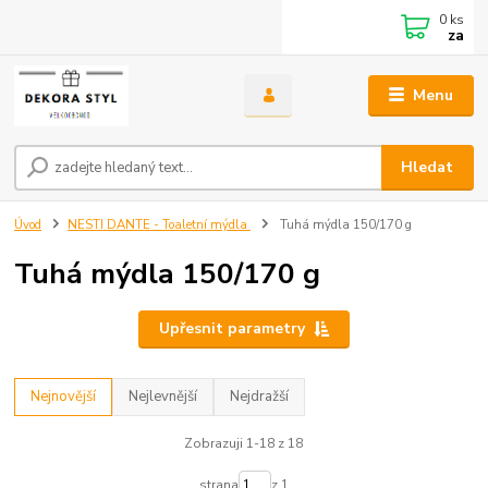
0
ks
za
Menu
Hledat
Úvod
NESTI DANTE - Toaletní mýdla
Tuhá mýdla 150/170 g
Tuhá mýdla 150/170 g
Upřesnit parametry
Nejnovější
Nejlevnější
Nejdražší
Zobrazuji 1-18 z 18
strana
z 1