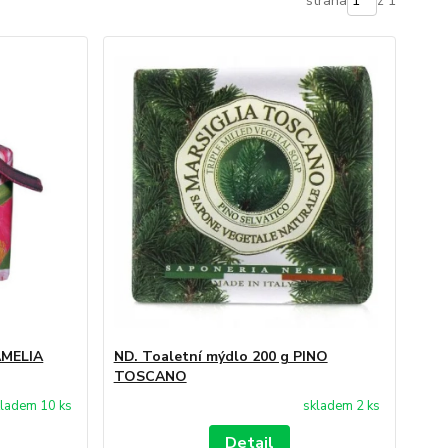
strana
z 1
AMELIA
ND. Toaletní mýdlo 200 g PINO
TOSCANO
ladem 10 ks
skladem 2 ks
Detail