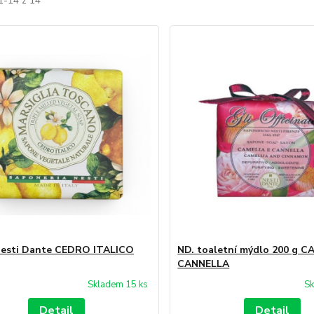
1-14 z 14
Nesti Dante CEDRO ITALICO
ND. toaletní mýdlo 200 g C
CANNELLA
Skladem 15 ks
Sk
Detail
Detail