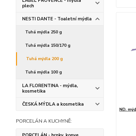
LABEL PROVENCE - mýdla
plech
NESTI DANTE - Toaletní mýdla
Tuhá mýdla 250 g
Tuhá mýdla 150/170 g
Tuhá mýdla 200 g
Tuhá mýdla 100 g
LA FLORENTINA - mýdla,
kosmetika
ČESKÁ MÝDLA a kosmetika
ND. mý
PORCELÁN A KUCHYNĚ:
PORCELÁN - hrnky, konve,