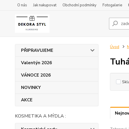
O nás
Jak nakupovat
Obchodní podmínky
Fotogalerie
Úvod
N
PŘIPRAVUJEME
Tuhá
Valentýn 2026
VÁNOCE 2026
Skl
NOVINKY
AKCE
Nejnov
KOSMETIKA A MÝDLA :