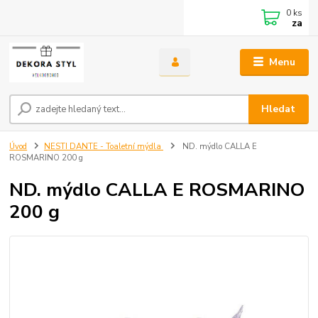
0
ks
za
Menu
Hledat
Úvod
NESTI DANTE - Toaletní mýdla
ND. mýdlo CALLA E
ROSMARINO 200 g
ND. mýdlo CALLA E ROSMARINO
200 g