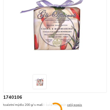
1740106
toaletní mýdlo 200 g/ s mašlí- kala-rozmarýn
celý popis