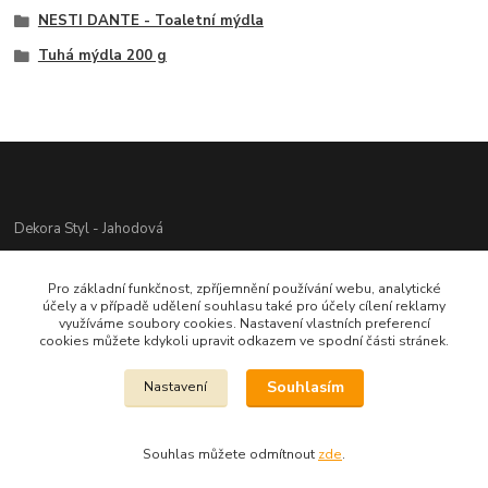
NESTI DANTE - Toaletní mýdla
Tuhá mýdla 200 g
Dekora Styl - Jahodová
Jahodová Veronika
Pro základní funkčnost, zpříjemnění používání webu, analytické
721312944
účely a v případě udělení souhlasu také pro účely cílení reklamy
využíváme soubory cookies. Nastavení vlastních preferencí
cookies můžete kdykoli upravit odkazem ve spodní části stránek.
info@zbozi-darky.cz
Souhlasím
Nastavení
Souhlas můžete odmítnout
zde
.
Vytvořeno na
Eshop-rychle.cz