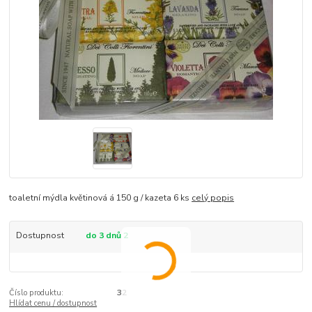
toaletní mýdla květinová á 150 g / kazeta 6 ks
celý popis
Dostupnost
do 3 dnů 2
Číslo produktu:
32
Hlídat cenu / dostupnost