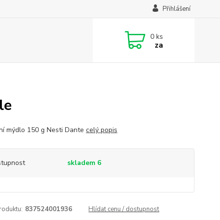
Přihlášení
0
ks
za
le
ní mýdlo 150 g Nesti Dante
celý popis
tupnost
skladem 6
roduktu:
837524001936
Hlídat cenu / dostupnost