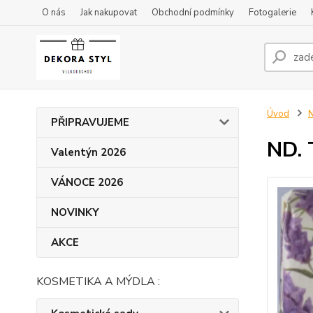
O nás
Jak nakupovat
Obchodní podmínky
Fotogalerie
Úvod
N
PŘIPRAVUJEME
ND. 
Valentýn 2026
VÁNOCE 2026
NOVINKY
AKCE
KOSMETIKA A MÝDLA :