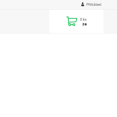
Přihlášení
0
ks
za