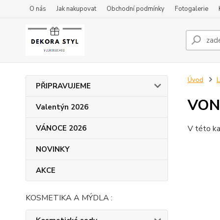
O nás
Jak nakupovat
Obchodní podmínky
Fotogalerie
Úvod
L
PŘIPRAVUJEME
VON
Valentýn 2026
VÁNOCE 2026
V této ka
NOVINKY
AKCE
KOSMETIKA A MÝDLA :