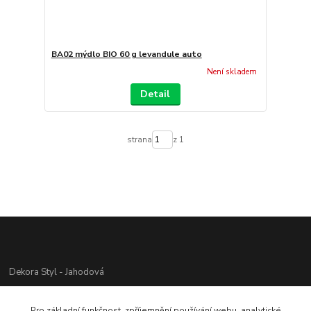
BA02 mýdlo BIO 60 g levandule auto
Není skladem
Detail
strana
z 1
Dekora Styl - Jahodová
Jahodová Veronika
Pro základní funkčnost, zpříjemnění používání webu, analytické