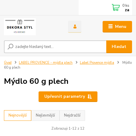
0
ks
za
Menu
Hledat
Úvod
LABEL PROVENCE - mýdla plech
Label Provence mýdla
Mýdlo
60 g plech
Mýdlo 60 g plech
Upřesnit parametry
Nejnovější
Nejlevnější
Nejdražší
Zobrazuji 1-12 z 12