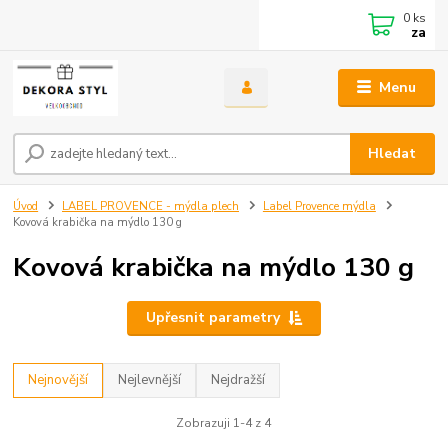
0
ks
za
Menu
Hledat
Úvod
LABEL PROVENCE - mýdla plech
Label Provence mýdla
Kovová krabička na mýdlo 130 g
Kovová krabička na mýdlo 130 g
Upřesnit parametry
Nejnovější
Nejlevnější
Nejdražší
Zobrazuji 1-4 z 4