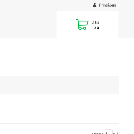
Přihlášení
0
ks
za