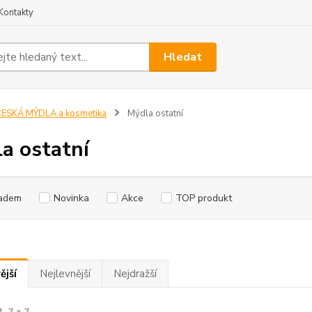
Kontakty
Hledat
ESKÁ MÝDLA a kosmetika
Mýdla ostatní
a ostatní
adem
Novinka
Akce
TOP produkt
ější
Nejlevnější
Nejdražší