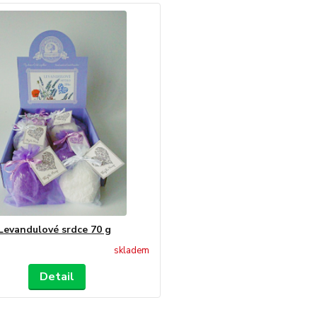
Levandulové srdce 70 g
skladem
Detail