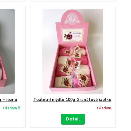
 g Hrozno
Toaletní mýdlo 100g Granátové jablko
skladem 8
skladem
Detail