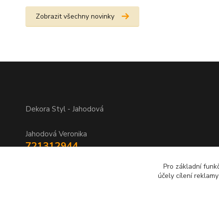
Zobrazit všechny novinky
Dekora Styl - Jahodová
Jahodová Veronika
721312944
Pro základní funk
info@zbozi-darky.cz
účely cílení reklam