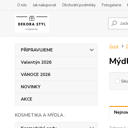
O nás
Jak nakupovat
Obchodní podmínky
Fotogalerie
Úvod
Č
PŘIPRAVUJEME
Mýdl
Valentýn 2026
VÁNOCE 2026
Skl
NOVINKY
AKCE
Nejnov
KOSMETIKA A MÝDLA :