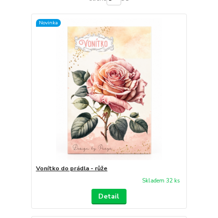
Novinka
Vonítko do prádla - růže
Skladem 32 ks
Detail