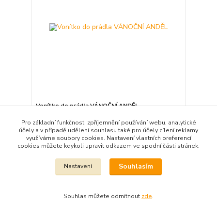
Vonítko do prádla VÁNOČNÍ ANDĚL
Není skladem
Pro základní funkčnost, zpříjemnění používání webu, analytické
účely a v případě udělení souhlasu také pro účely cílení reklamy
Detail
využíváme soubory cookies. Nastavení vlastních preferencí
cookies můžete kdykoli upravit odkazem ve spodní části stránek.
Souhlasím
Nastavení
Souhlas můžete odmítnout
zde
.