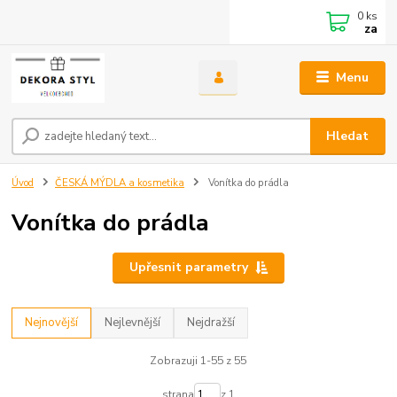
0
ks
za
Menu
Hledat
Úvod
ČESKÁ MÝDLA a kosmetika
Vonítka do prádla
Vonítka do prádla
Upřesnit parametry
Nejnovější
Nejlevnější
Nejdražší
Zobrazuji 1-55 z 55
strana
z 1