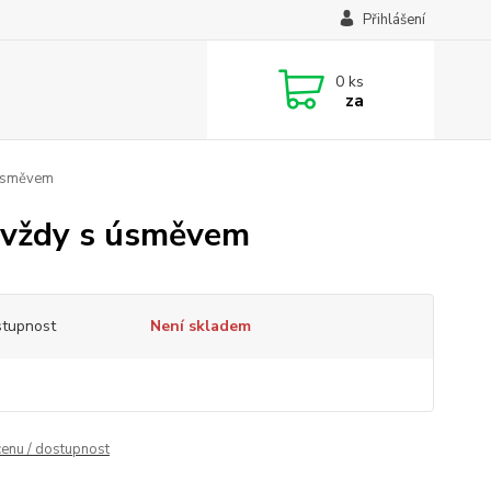
Přihlášení
0
ks
za
 úsměvem
i vždy s úsměvem
tupnost
Není skladem
cenu / dostupnost