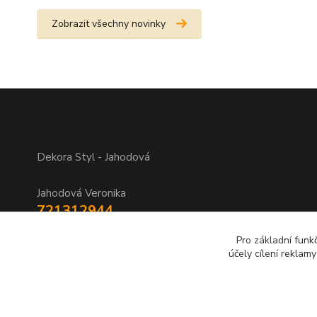
Zobrazit všechny novinky
Dekora Styl - Jahodová
Jahodová Veronika
721312944
Pro základní funk
info@zbozi-darky.cz
účely cílení reklam