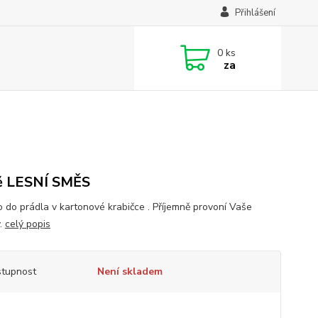
Přihlášení
0
ks
za
ě LESNÍ SMĚS
o do prádla v kartonové krabičce . Příjemně provoní Vaše
y.
celý popis
tupnost
Není skladem