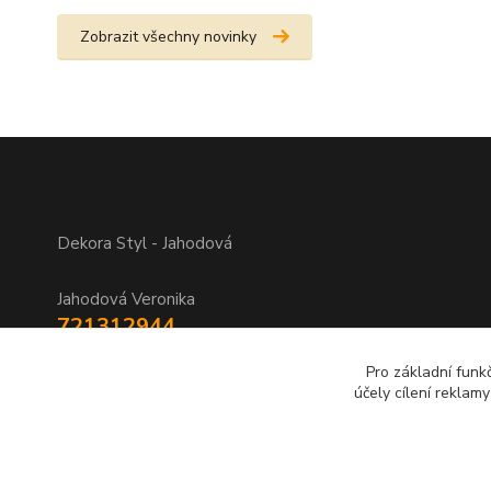
Zobrazit všechny novinky
Dekora Styl - Jahodová
Jahodová Veronika
721312944
Pro základní funk
info@zbozi-darky.cz
účely cílení reklam