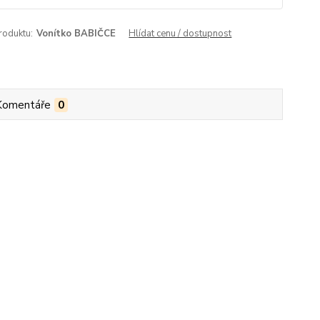
roduktu:
Vonítko BABIČCE
Hlídat cenu / dostupnost
Komentáře
0