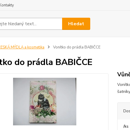
Kontakty
Hledat
ESKÁ MÝDLA a kosmetika
Vonítko do prádla BABIČCE
tko do prádla BABIČCE
Vůn
Vonítk
šatník
Dos
/
ks