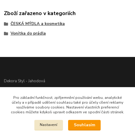
Zboží zařazeno v kategoriích
ČESKÁ MÝDLA a kosmetika
Vonítka do prádla
Dekora Styl - Jahodová
Jahodová Veronika
Pro základní funkčnost, zpříjemnění používání webu, analytické
721312944
účely a v případě udělení souhlasu také pro účely cílení reklamy
využíváme soubory cookies. Nastavení vlastních preferencí
cookies můžete kdykoli upravit odkazem ve spodní části stránek.
info@zbozi-darky.cz
Souhlasím
Nastavení