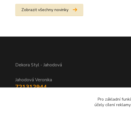
Zobrazit všechny novinky
Dekora Styl - Jahodová
Jahodová Veronika
721312944
Pro základní funk
info@zbozi-darky.cz
účely cílení reklam