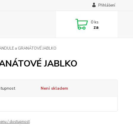
Přihlášení
0
ks
za
EVANDULE a GRANÁTOVÉ JABLKO
GRANÁTOVÉ JABLKO
tupnost
Není skladem
cenu / dostupnost