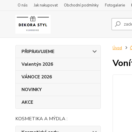
O nás
Jak nakupovat
Obchodní podmínky
Fotogalerie
Úvod
Č
PŘIPRAVUJEME
Von
Valentýn 2026
VÁNOCE 2026
NOVINKY
AKCE
KOSMETIKA A MÝDLA :