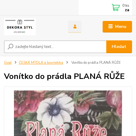
0
ks
za
Menu
Hledat
Úvod
ČESKÁ MÝDLA a kosmetika
Vonítko do prádla PLANÁ RŮŽE
Vonítko do prádla PLANÁ RŮŽE