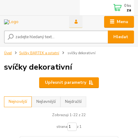
0
ks
za
Menu
Hledat
Úvod
Svíčky BARTEK a ostatní
svíčky dekorativní
svíčky dekorativní
Upřesnit parametry
Nejnovější
Nejlevnější
Nejdražší
Zobrazuji 1-22 z 22
strana
z 1