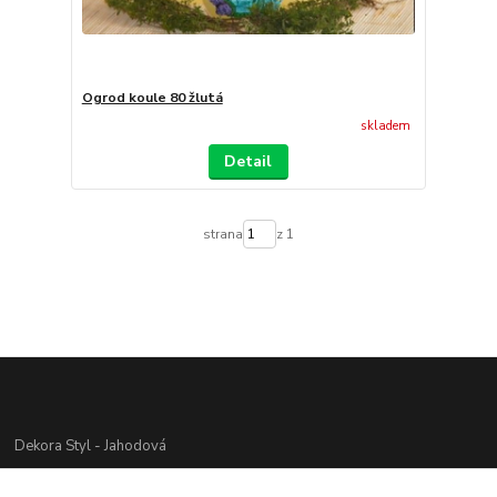
Ogrod koule 80 žlutá
skladem
Detail
strana
z 1
Dekora Styl - Jahodová
Jahodová Veronika