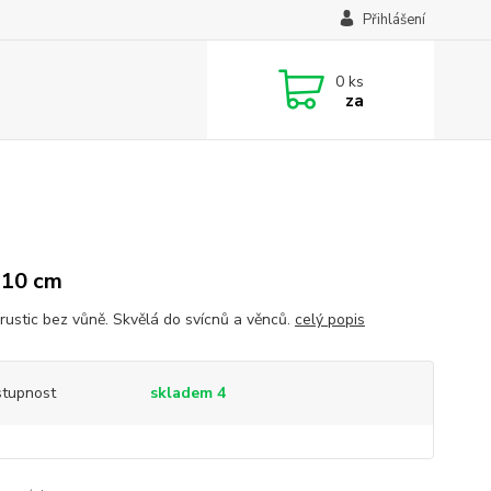
Přihlášení
0
ks
za
 10 cm
 rustic bez vůně. Skvělá do svícnů a věnců.
celý popis
tupnost
skladem 4