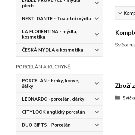
LABEL PROVENCE - mýdla
plech
Kompl
NESTI DANTE - Toaletní mýdla
LA FLORENTINA - mýdla,
Komple
kosmetika
Svíčka ru
ČESKÁ MÝDLA a kosmetika
PORCELÁN A KUCHYNĚ:
PORCELÁN - hrnky, konve,
Zboží 
šálky
Svíčk
LEONARDO -porcelán, dárky
CITYLOOK anglický porcelán
DUO GIFTS - Porcelán