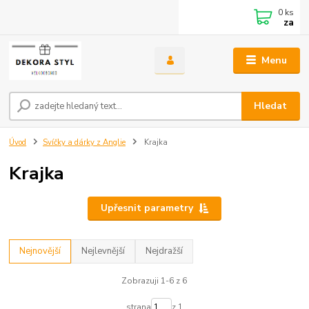
0
ks
za
Menu
Hledat
Úvod
Svíčky a dárky z Anglie
Krajka
Krajka
Upřesnit parametry
Nejnovější
Nejlevnější
Nejdražší
Zobrazuji 1-6 z 6
strana
z 1