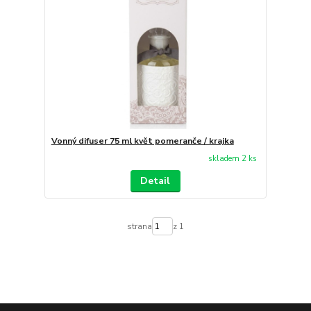
Vonný difuser 75 ml květ pomeranče / krajka
skladem 2 ks
Detail
strana
z 1