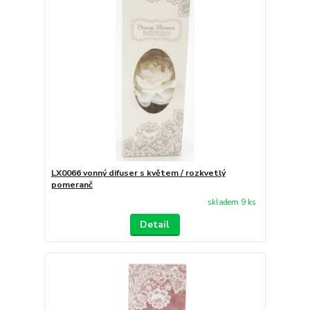
LX0066 vonný difuser s květem / rozkvetlý
pomeranč
skladem 9 ks
Detail