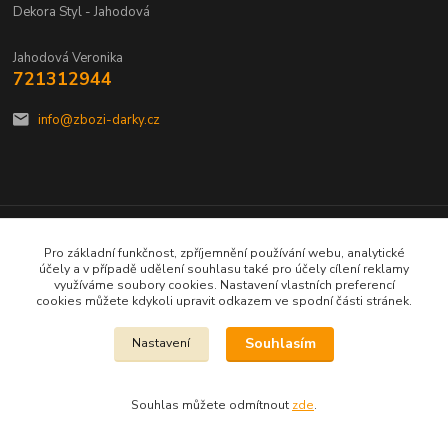
Dekora Styl - Jahodová
Jahodová Veronika
721312944
info@zbozi-darky.cz
Vytvořeno na
Eshop-rychle.cz
Pro základní funkčnost, zpříjemnění používání webu, analytické
účely a v případě udělení souhlasu také pro účely cílení reklamy
využíváme soubory cookies. Nastavení vlastních preferencí
cookies můžete kdykoli upravit odkazem ve spodní části stránek.
Souhlasím
Nastavení
Souhlas můžete odmítnout
zde
.