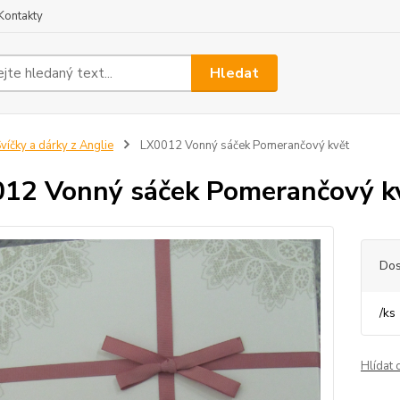
Kontakty
Hledat
víčky a dárky z Anglie
LX0012 Vonný sáček Pomerančový květ
12 Vonný sáček Pomerančový k
Dos
/
ks
Hlídat 