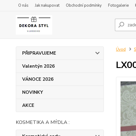
O nás
Jak nakupovat
Obchodní podmínky
Fotogalerie
Úvod
S
PŘIPRAVUJEME
LX00
Valentýn 2026
VÁNOCE 2026
NOVINKY
AKCE
KOSMETIKA A MÝDLA :