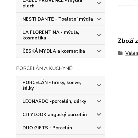
LABEL PROVENCE - mýdla
plech
NESTI DANTE - Toaletní mýdla
LA FLORENTINA - mýdla,
kosmetika
Zboží 
ČESKÁ MÝDLA a kosmetika
Vale
PORCELÁN A KUCHYNĚ:
PORCELÁN - hrnky, konve,
šálky
LEONARDO -porcelán, dárky
CITYLOOK anglický porcelán
DUO GIFTS - Porcelán