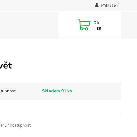
Přihlášení
0
ks
za
vět
tupnost
Skladem 91 ks
cenu / dostupnost