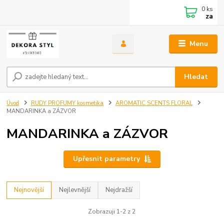
0
ks
za
Menu
Hledat
Úvod
RUDY PROFUMY kosmetika
AROMATIC SCENTS FLORAL
MANDARINKA a ZÁZVOR
MANDARINKA a ZÁZVOR
Upřesnit parametry
Nejnovější
Nejlevnější
Nejdražší
Zobrazuji 1-2 z 2