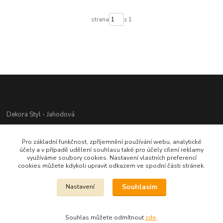
strana
z 1
Dekora Styl - Jahodová
Jahodová Veronika
Pro základní funkčnost, zpříjemnění používání webu, analytické
721312944
účely a v případě udělení souhlasu také pro účely cílení reklamy
využíváme soubory cookies. Nastavení vlastních preferencí
cookies můžete kdykoli upravit odkazem ve spodní části stránek.
info@zbozi-darky.cz
Souhlasím
Nastavení
Souhlas můžete odmítnout
zde
.