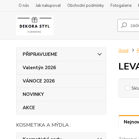
O nás
Jak nakupovat
Obchodní podmínky
Fotogalerie
Úvod
PŘIPRAVUJEME
LEV
Valentýn 2026
VÁNOCE 2026
Skl
NOVINKY
AKCE
Nejnov
KOSMETIKA A MÝDLA :