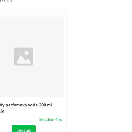
1-1 z 1
dy parfemová voda 200 ml
le
Skladem 4 ks
Detail