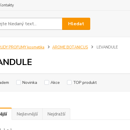
Kontakty
Hledat
RUDY PROFUMY kosmetika
AROME BOTANICUS
LEVANDULE
ANDULE
adem
Novinka
Akce
TOP produkt
ější
Nejlevnější
Nejdražší