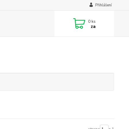
Přihlášení
0
ks
za