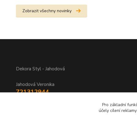
Zobrazit všechny novinky
Dekora Styl - Jahodová
Jahodová Veronika
721312944
Pro základní funk
info@zbozi-darky.cz
účely cílení reklam