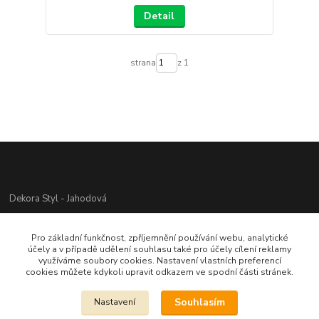
Detail
strana
z 1
Dekora Styl - Jahodová
Jahodová Veronika
Pro základní funkčnost, zpříjemnění používání webu, analytické
721312944
účely a v případě udělení souhlasu také pro účely cílení reklamy
využíváme soubory cookies. Nastavení vlastních preferencí
cookies můžete kdykoli upravit odkazem ve spodní části stránek.
info@zbozi-darky.cz
Souhlasím
Nastavení