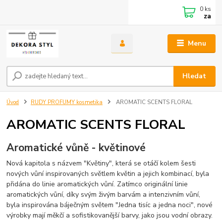
0
ks
za
Menu
Hledat
Úvod
RUDY PROFUMY kosmetika
AROMATIC SCENTS FLORAL
AROMATIC SCENTS FLORAL
Aromatické vůně - květinové
Nová kapitola s názvem "Květiny", která se otáčí kolem šesti
nových vůní inspirovaných světlem květin a jejich kombinací, byla
přidána do linie aromatických vůní. Zatímco originální linie
aromatických vůní, díky svým živým barvám a intenzivním vůní,
byla inspirována báječným světem "Jedna tisíc a jedna noci", nové
výrobky mají měkčí a sofistikovanější barvy, jako jsou vodní obrazy.