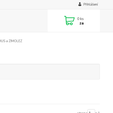
Přihlášení
0
ks
za
S a ZIMOLEZ