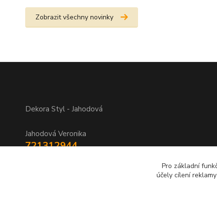
Zobrazit všechny novinky
Dekora Styl - Jahodová
Jahodová Veronika
721312944
Pro základní funk
info@zbozi-darky.cz
účely cílení reklam