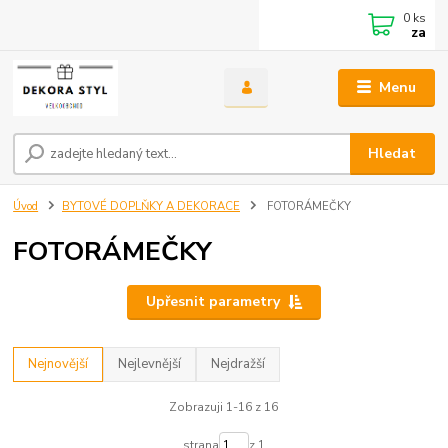
0
ks
za
Menu
Hledat
Úvod
BYTOVÉ DOPLŇKY A DEKORACE
FOTORÁMEČKY
FOTORÁMEČKY
Upřesnit parametry
Nejnovější
Nejlevnější
Nejdražší
Zobrazuji 1-16 z 16
strana
z 1