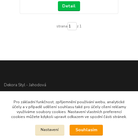
Detail
strana
z 1
Dekora Styl - Jahodová
Jahodová Veronika
Pro základní funkčnost, zpříjemnění používání webu, analytické
721312944
účely a v případě udělení souhlasu také pro účely cílení reklamy
využíváme soubory cookies. Nastavení vlastních preferencí
cookies můžete kdykoli upravit odkazem ve spodní části stránek.
info@zbozi-darky.cz
Souhlasím
Nastavení