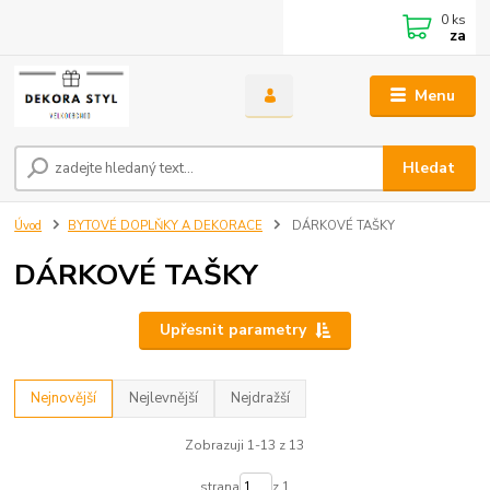
0
ks
za
Menu
Hledat
Úvod
BYTOVÉ DOPLŇKY A DEKORACE
DÁRKOVÉ TAŠKY
DÁRKOVÉ TAŠKY
Upřesnit parametry
Nejnovější
Nejlevnější
Nejdražší
Zobrazuji 1-13 z 13
strana
z 1