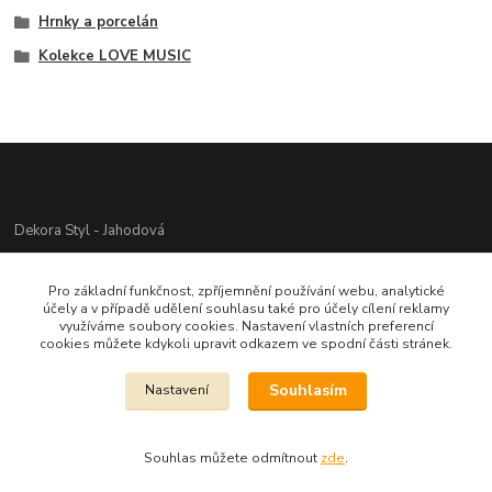
Hrnky a porcelán
Kolekce LOVE MUSIC
Dekora Styl - Jahodová
Jahodová Veronika
Pro základní funkčnost, zpříjemnění používání webu, analytické
721312944
účely a v případě udělení souhlasu také pro účely cílení reklamy
využíváme soubory cookies. Nastavení vlastních preferencí
cookies můžete kdykoli upravit odkazem ve spodní části stránek.
info@zbozi-darky.cz
Souhlasím
Nastavení
Souhlas můžete odmítnout
zde
.
Vytvořeno na
Eshop-rychle.cz