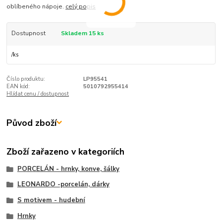
oblíbeného nápoje.
celý popis
Dostupnost
Skladem 15 ks
/
ks
Číslo produktu:
LP95541
EAN kód:
5010792955414
Hlídat cenu / dostupnost
Původ zboží
Zboží zařazeno v kategoriích
PORCELÁN - hrnky, konve, šálky
LEONARDO -porcelán, dárky
S motivem - hudební
Hrnky