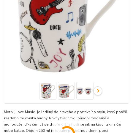
Motiv „Love Music“ je laděný do hravého a pozitivního stylu, který potěší
každého milovníka hudby. Rovný tvar hrnku působí moderně a
jednoduše, díky čemuž se dobře drží a hodí se jak na kávu, tak na čaj
nebo kakao. Objem 250 ml je ideální pro běžnou denní porci