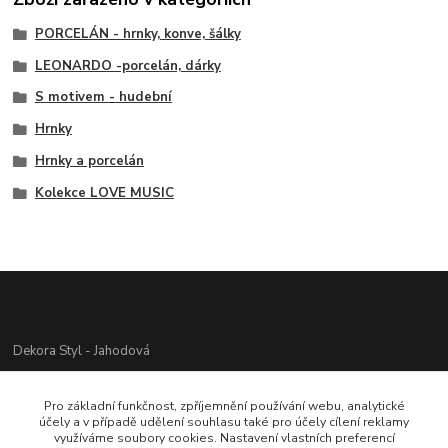
PORCELÁN - hrnky, konve, šálky
LEONARDO -porcelán, dárky
S motivem - hudební
Hrnky
Hrnky a porcelán
Kolekce LOVE MUSIC
Dekora Styl - Jahodová
Jahodová Veronika
Pro základní funkčnost, zpříjemnění používání webu, analytické
721312944
účely a v případě udělení souhlasu také pro účely cílení reklamy
využíváme soubory cookies. Nastavení vlastních preferencí