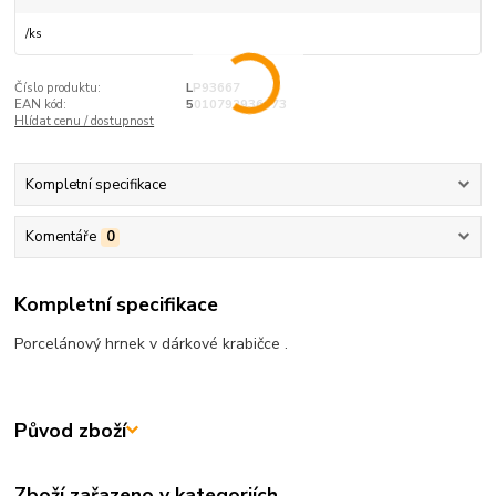
/
ks
Číslo produktu:
LP93667
EAN kód:
5010792936673
Hlídat cenu / dostupnost
Kompletní specifikace
Komentáře
0
Kompletní specifikace
Porcelánový hrnek v dárkové krabičce .
Původ zboží
Zboží zařazeno v kategoriích