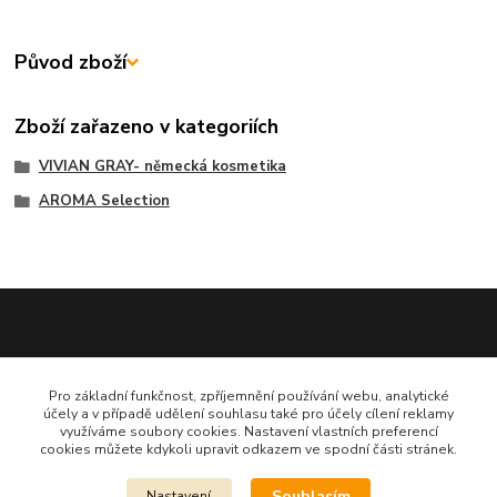
Původ zboží
Zboží zařazeno v kategoriích
VIVIAN GRAY- německá kosmetika
AROMA Selection
Dekora Styl - Jahodová
Pro základní funkčnost, zpříjemnění používání webu, analytické
účely a v případě udělení souhlasu také pro účely cílení reklamy
Jahodová Veronika
využíváme soubory cookies. Nastavení vlastních preferencí
721312944
cookies můžete kdykoli upravit odkazem ve spodní části stránek.
Souhlasím
info@zbozi-darky.cz
Nastavení