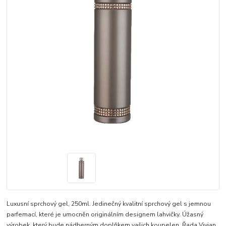
Luxusní sprchový gel, 250ml. Jedinečný kvalitní sprchový gel s jemnou
parfemací, které je umocněn originálním designem lahvičky. Úžasný
výrobek, který bude nádherným doplňkem vašich koupelen. Řada Vivian