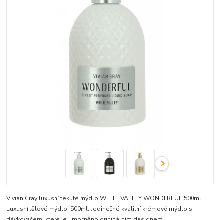
Vivian Gray luxusní tekuté mýdlo WHITE VALLEY WONDERFUL 500ml.
Luxusní tělové mýdlo, 500ml. Jedinečné kvalitní krémové mýdlo s
dávkovačem, které je umocněno originálním designem