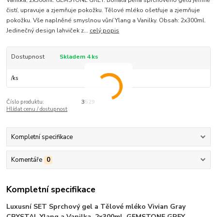
Vanilka, 2x300ml. GEMSTONE GREY. Bohatá pěna sprchového gelu jemně
čistí, upravuje a zjemňuje pokožku. Tělové mléko ošetřuje a zjemňuje
pokožku. Vše naplněné smyslnou vůní Ylang a Vanilky. Obsah: 2x300ml.
Jedinečný design lahviček z...
celý popis
Dostupnost
Skladem 4 ks
/
ks
Číslo produktu:
3529
Hlídat cenu / dostupnost
Kompletní specifikace
Komentáře
0
Kompletní specifikace
Luxusní SET Sprchový gel a Tělové mléko Vivian Gray
CRYSTAL Ylang a Vanilka, 2x300ml. GEMSTONE GREY.