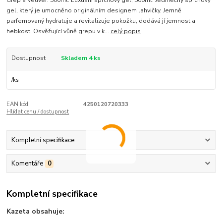
Grep a Vetiver. 500ml. Luxusní sprchový gel, 500ml. Jedinečný sprchový
gel, který je umocněno originálním designem lahvičky. Jemně
parfemovaný hydratuje a revitalizuje pokožku, dodává jí jemnost a
hebkost. Osvěžující vůně grepu v k...
celý popis
Dostupnost
Skladem 4 ks
/
ks
EAN kód:
4250120720333
Hlídat cenu / dostupnost
Kompletní specifikace
Komentáře
0
Kompletní specifikace
Kazeta obsahuje: