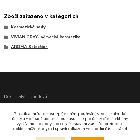
Zboží zařazeno v kategoriích
Kosmetické sady
VIVIAN GRAY- německá kosmetika
AROMA Selection
Dekora Styl - Jahodová
Jahodová Veronika
Pro základní funkčnost, zpříjemnění používání webu, analytické
721312944
účely a v případě udělení souhlasu také pro účely cílení reklamy
využíváme soubory cookies. Nastavení vlastních preferencí
cookies můžete kdykoli upravit odkazem ve spodní části stránek.
info@zbozi-darky.cz