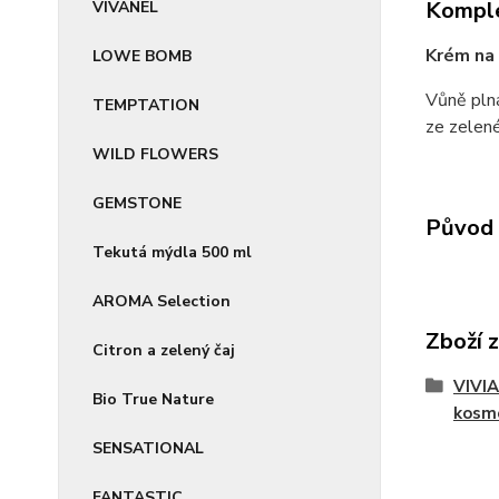
Komple
VIVANEL
Krém na 
LOWE BOMB
Vůně plná
TEMPTATION
ze zelené
WILD FLOWERS
GEMSTONE
Původ 
Tekutá mýdla 500 ml
AROMA Selection
Zboží 
Citron a zelený čaj
VIVI
Bio True Nature
kosm
SENSATIONAL
FANTASTIC