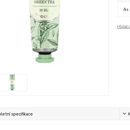
/
ks
Hlídat 
etní specifikace