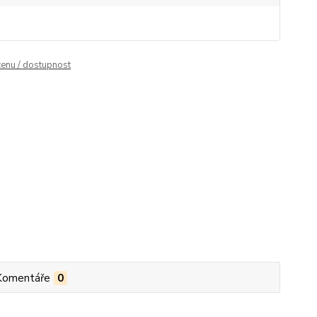
cenu / dostupnost
Komentáře
0