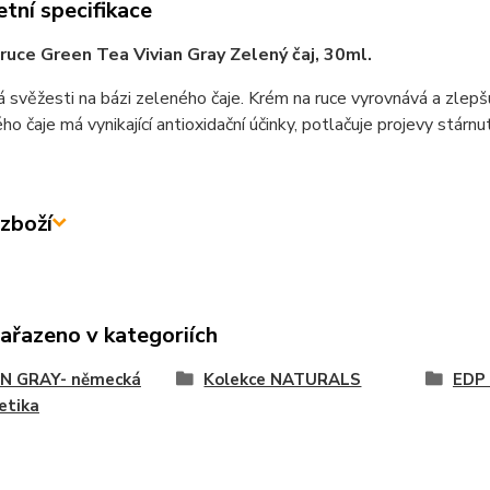
tní specifikace
ruce Green Tea Vivian Gray Zelený čaj, 30ml.
 svěžesti na bázi zeleného čaje. Krém na ruce vyrovnává a zlepšu
ho čaje má vynikající antioxidační účinky, potlačuje projevy stár
zboží
zařazeno v kategoriích
AN GRAY- německá
Kolekce NATURALS
EDP 
etika