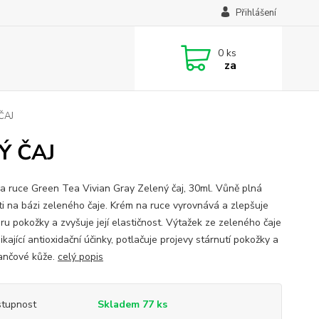
Přihlášení
0
ks
za
ČAJ
NÝ ČAJ
a ruce Green Tea Vivian Gray Zelený čaj, 30ml. Vůně plná
ti na bázi zeleného čaje. Krém na ruce vyrovnává a zlepšuje
ru pokožky a zvyšuje její elastičnost. Výtažek ze zeleného čaje
kající antioxidační účinky, potlačuje projevy stárnutí pokožky a
ančové kůže.
celý popis
tupnost
Skladem 77 ks