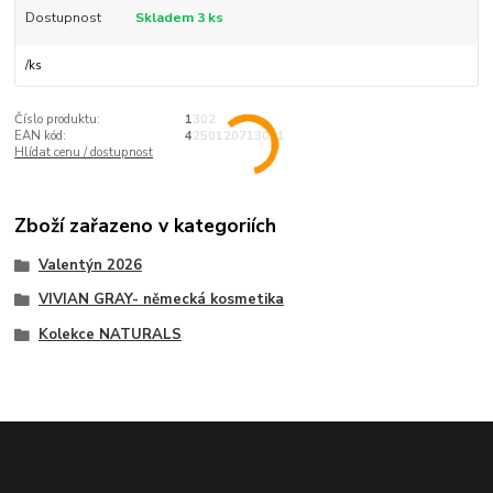
Dostupnost
Skladem 3 ks
/
ks
Číslo produktu:
1302
EAN kód:
4250120713021
Hlídat cenu / dostupnost
Zboží zařazeno v kategoriích
Valentýn 2026
VIVIAN GRAY- německá kosmetika
Kolekce NATURALS