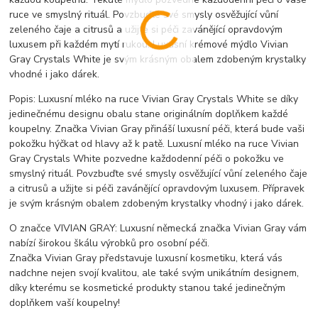
ruce ve smyslný rituál. Povzbuďte své smysly osvěžující vůní
zeleného čaje a citrusů a užijte si péči zavánějící opravdovým
luxusem při každém mytí rukou. Luxusní krémové mýdlo Vivian
Gray Crystals White je svým krásným obalem zdobeným krystalky
vhodné i jako dárek.
Popis: Luxusní mléko na ruce Vivian Gray Crystals White se díky
jedinečnému designu obalu stane originálním doplňkem každé
koupelny. Značka Vivian Gray přináší luxusní péči, která bude vaši
pokožku hýčkat od hlavy až k patě. Luxusní mléko na ruce Vivian
Gray Crystals White pozvedne každodenní péči o pokožku ve
smyslný rituál. Povzbuďte své smysly osvěžující vůní zeleného čaje
a citrusů a užijte si péči zavánějící opravdovým luxusem. Přípravek
je svým krásným obalem zdobeným krystalky vhodný i jako dárek.
O značce VIVIAN GRAY: Luxusní německá značka Vivian Gray vám
nabízí širokou škálu výrobků pro osobní péči.
Značka Vivian Gray představuje luxusní kosmetiku, která vás
nadchne nejen svojí kvalitou, ale také svým unikátním designem,
díky kterému se kosmetické produkty stanou také jedinečným
doplňkem vaší koupelny!