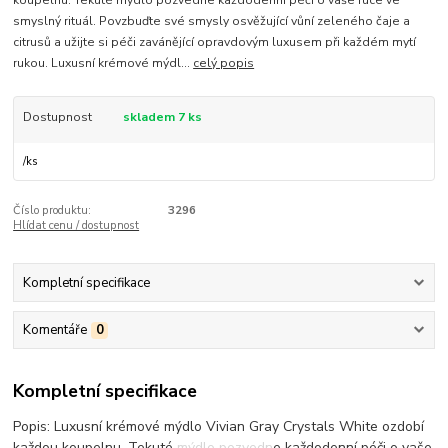
koupelnu. Tekuté mýdlo pozvedne každodenní péči o vaše ruce ve
smyslný rituál. Povzbuďte své smysly osvěžující vůní zeleného čaje a
citrusů a užijte si péči zavánějící opravdovým luxusem při každém mytí
rukou. Luxusní krémové mýdl...
celý popis
Dostupnost
skladem 7 ks
/
ks
Číslo produktu:
3296
Hlídat cenu / dostupnost
Kompletní specifikace
Komentáře
0
Kompletní specifikace
Popis: Luxusní krémové mýdlo Vivian Gray Crystals White ozdobí
každou koupelnu. Tekuté mýdlo pozvedne každodenní péči o vaše