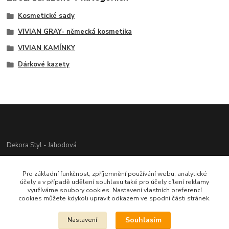
Kosmetické sady
VIVIAN GRAY- německá kosmetika
VIVIAN KAMÍNKY
Dárkové kazety
Dekora Styl - Jahodová
Jahodová Veronika
Pro základní funkčnost, zpříjemnění používání webu, analytické
721312944
účely a v případě udělení souhlasu také pro účely cílení reklamy
využíváme soubory cookies. Nastavení vlastních preferencí
cookies můžete kdykoli upravit odkazem ve spodní části stránek.
info@zbozi-darky.cz
Souhlasím
Nastavení