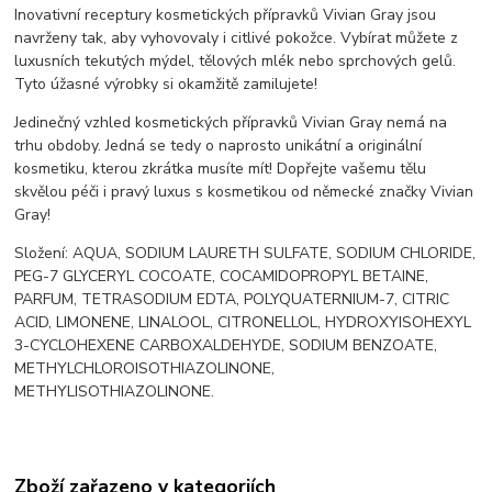
Inovativní receptury kosmetických přípravků Vivian Gray jsou
navrženy tak, aby vyhovovaly i citlivé pokožce. Vybírat můžete z
luxusních tekutých mýdel, tělových mlék nebo sprchových gelů.
Tyto úžasné výrobky si okamžitě zamilujete!
Jedinečný vzhled kosmetických přípravků Vivian Gray nemá na
trhu obdoby. Jedná se tedy o naprosto unikátní a originální
kosmetiku, kterou zkrátka musíte mít! Dopřejte vašemu tělu
skvělou péči i pravý luxus s kosmetikou od německé značky Vivian
Gray!
Složení: AQUA, SODIUM LAURETH SULFATE, SODIUM CHLORIDE,
PEG-7 GLYCERYL COCOATE, COCAMIDOPROPYL BETAINE,
PARFUM, TETRASODIUM EDTA, POLYQUATERNIUM-7, CITRIC
ACID, LIMONENE, LINALOOL, CITRONELLOL, HYDROXYISOHEXYL
3-CYCLOHEXENE CARBOXALDEHYDE, SODIUM BENZOATE,
METHYLCHLOROISOTHIAZOLINONE,
METHYLISOTHIAZOLINONE.
Zboží zařazeno v kategoriích