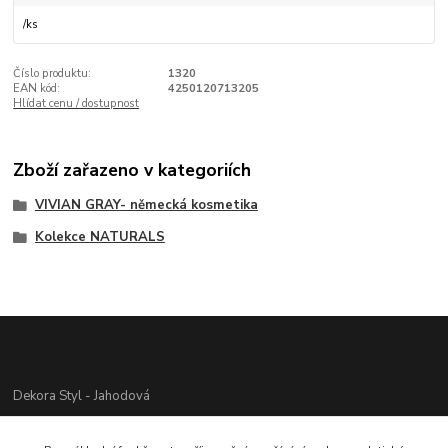
/
ks
Číslo produktu:
1320
EAN kód:
4250120713205
Hlídat cenu / dostupnost
Zboží zařazeno v kategoriích
VIVIAN GRAY- německá kosmetika
Kolekce NATURALS
Dekora Styl - Jahodová
Jahodová Veronika