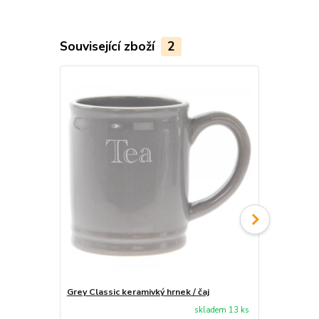
Související zboží
2
Grey Classic keramivký hrnek / čaj
Dóza na cuk
skladem 13 ks