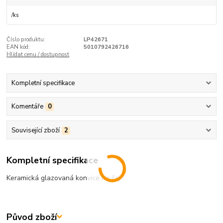
/
ks
Číslo produktu:
LP42671
EAN kód:
5010792426716
Hlídat cenu / dostupnost
Kompletní specifikace
Komentáře
0
Související zboží
2
Kompletní specifikace
Keramická glazovaná konvice na čaj .
Původ zboží