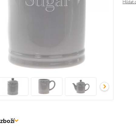
Hlídat 
zboží