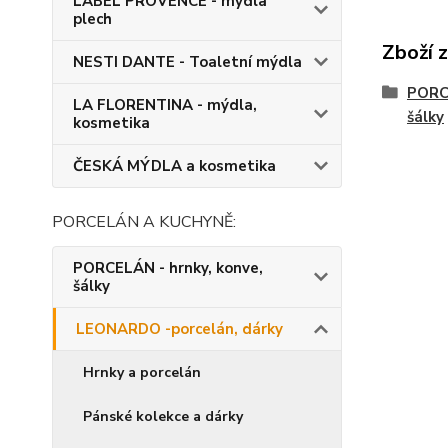
LABEL PROVENCE - mýdla
plech
Zboží 
NESTI DANTE - Toaletní mýdla
PORCE
LA FLORENTINA - mýdla,
šálky
kosmetika
ČESKÁ MÝDLA a kosmetika
PORCELÁN A KUCHYNĚ:
PORCELÁN - hrnky, konve,
šálky
LEONARDO -porcelán, dárky
Hrnky a porcelán
Pánské kolekce a dárky