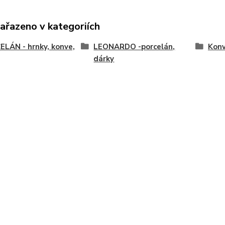
zařazeno v kategoriích
LÁN - hrnky, konve,
LEONARDO -porcelán,
Konv
dárky