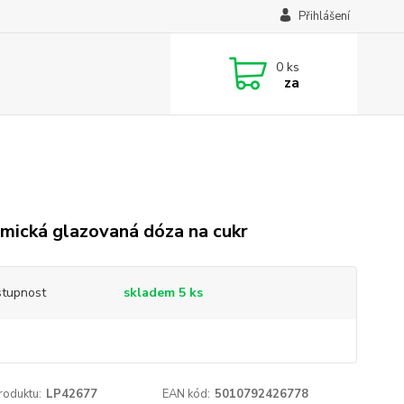
Přihlášení
0
ks
za
mická glazovaná dóza na cukr
tupnost
skladem 5 ks
roduktu:
LP42677
EAN kód:
5010792426778