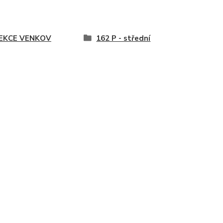
EKCE VENKOV
162 P - střední