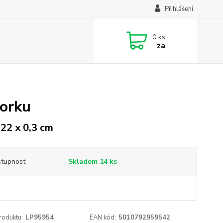
Přihlášení
0
ks
za
vorku
 22 x 0,3 cm
tupnost
Skladem 14 ks
roduktu:
LP95954
EAN kód:
5010792959542