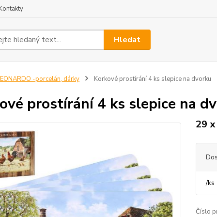
Kontakty
Hledat
EONARDO -porcelán, dárky
Korkové prostírání 4 ks slepice na dvorku
ové prostírání 4 ks slepice na d
29 x
Dos
/
ks
Číslo p