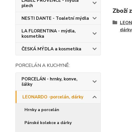
LABEL PROVENCE - mýdla
plech
Zboží 
NESTI DANTE - Toaletní mýdla
LEON
dárky
LA FLORENTINA - mýdla,
kosmetika
ČESKÁ MÝDLA a kosmetika
PORCELÁN A KUCHYNĚ:
PORCELÁN - hrnky, konve,
šálky
LEONARDO -porcelán, dárky
Hrnky a porcelán
Pánské kolekce a dárky