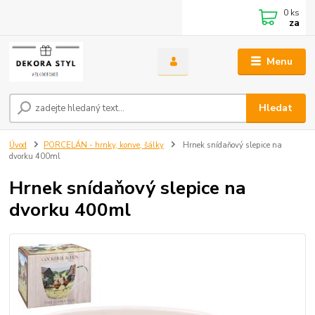
0
ks
za
Menu
Hledat
Úvod
PORCELÁN - hrnky, konve, šálky
Hrnek snídaňový slepice na
dvorku 400ml
Hrnek snídaňový slepice na
dvorku 400ml