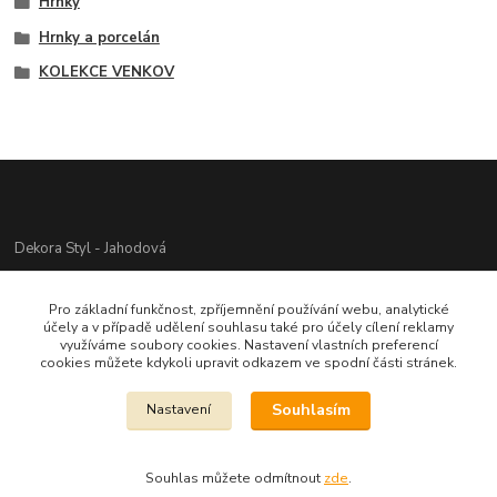
Hrnky
Hrnky a porcelán
KOLEKCE VENKOV
Dekora Styl - Jahodová
Jahodová Veronika
Pro základní funkčnost, zpříjemnění používání webu, analytické
721312944
účely a v případě udělení souhlasu také pro účely cílení reklamy
využíváme soubory cookies. Nastavení vlastních preferencí
cookies můžete kdykoli upravit odkazem ve spodní části stránek.
info@zbozi-darky.cz
Souhlasím
Nastavení
Souhlas můžete odmítnout
zde
.
Vytvořeno na
Eshop-rychle.cz