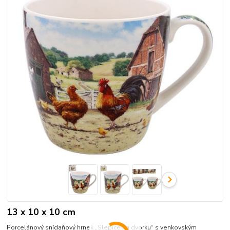
13 x 10 x 10 cm
Porcelánový snídaňový hrnek „Slepice na dvorku“ s venkovským