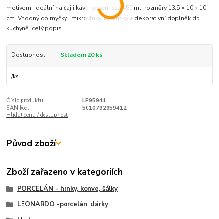
motivem. Ideální na čaj i kávu, objem cca 450 ml, rozměry 13,5 × 10 × 10
cm. Vhodný do myčky i mikrovlnky. Praktický a dekorativní doplněk do
kuchyně.
celý popis
Dostupnost
Skladem 20 ks
/
ks
Číslo produktu:
LP95941
EAN kód:
5010792959412
Hlídat cenu / dostupnost
Původ zboží
Zboží zařazeno v kategoriích
PORCELÁN - hrnky, konve, šálky
LEONARDO -porcelán, dárky