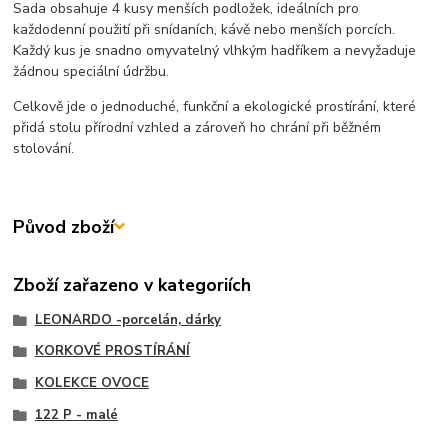
Sada obsahuje 4 kusy menších podložek, ideálních pro
každodenní použití při snídaních, kávě nebo menších porcích.
Každý kus je snadno omyvatelný vlhkým hadříkem a nevyžaduje
žádnou speciální údržbu.
Celkově jde o jednoduché, funkční a ekologické prostírání, které
přidá stolu přírodní vzhled a zároveň ho chrání při běžném
stolování.
Původ zboží
Zboží zařazeno v kategoriích
LEONARDO -porcelán, dárky
KORKOVÉ PROSTÍRÁNÍ
KOLEKCE OVOCE
122 P - malé