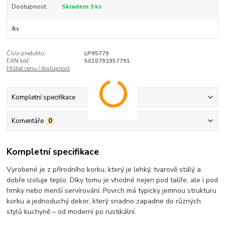
Dostupnost
Skladem 3 ks
/
ks
Číslo produktu:
LP95779
EAN kód:
5010792957791
Hlídat cenu / dostupnost
Kompletní specifikace
Komentáře
0
Kompletní specifikace
Vyrobené je z přírodního korku, který je lehký, tvarově stálý a
dobře izoluje teplo. Díky tomu je vhodné nejen pod talíře, ale i pod
hrnky nebo menší servírování. Povrch má typicky jemnou strukturu
korku a jednoduchý dekor, který snadno zapadne do různých
stylů kuchyně – od moderní po rustikální.