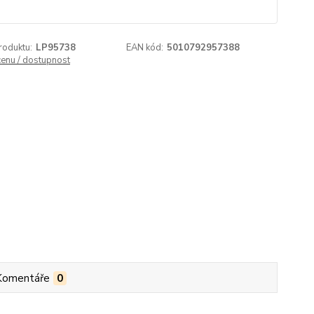
roduktu:
LP95738
EAN kód:
5010792957388
cenu / dostupnost
Komentáře
0