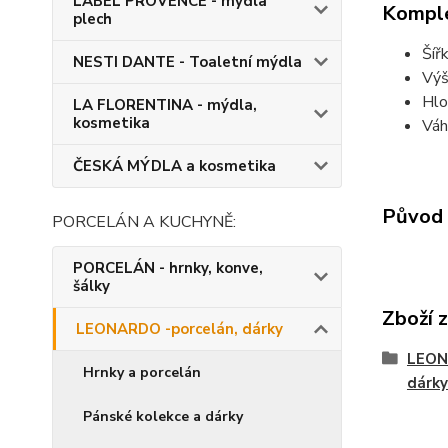
LABEL PROVENCE - mýdla
Komple
plech
Šíř
NESTI DANTE - Toaletní mýdla
Výš
Hlo
LA FLORENTINA - mýdla,
kosmetika
Váh
ČESKÁ MÝDLA a kosmetika
Původ 
PORCELÁN A KUCHYNĚ:
PORCELÁN - hrnky, konve,
šálky
Zboží 
LEONARDO -porcelán, dárky
LEON
Hrnky a porcelán
dárky
Pánské kolekce a dárky