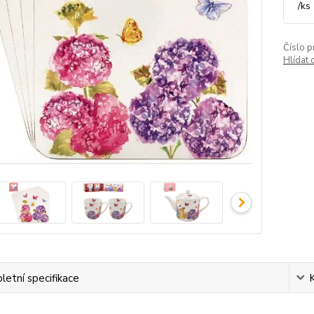
/
ks
Číslo p
Hlídat 
etní specifikace