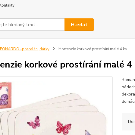
Kontakty
Hledat
EONARDO -porcelán, dárky
Hortenzie korkové prostírání malé 4 ks
enzie korkové prostírání malé 4
Romant
nádech
dekora
domácí
Dos