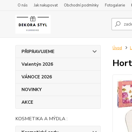
O nás
Jak nakupovat
Obchodní podmínky
Fotogalerie
Úvod
L
PŘIPRAVUJEME
Hort
Valentýn 2026
VÁNOCE 2026
NOVINKY
AKCE
KOSMETIKA A MÝDLA :