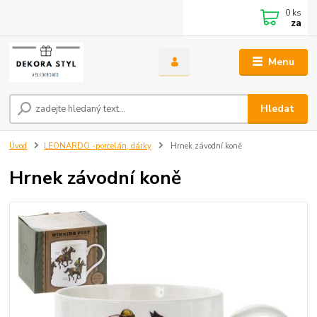
0
ks
za
Menu
Hledat
Úvod
LEONARDO -porcelán, dárky
Hrnek závodní koně
Hrnek závodní koně