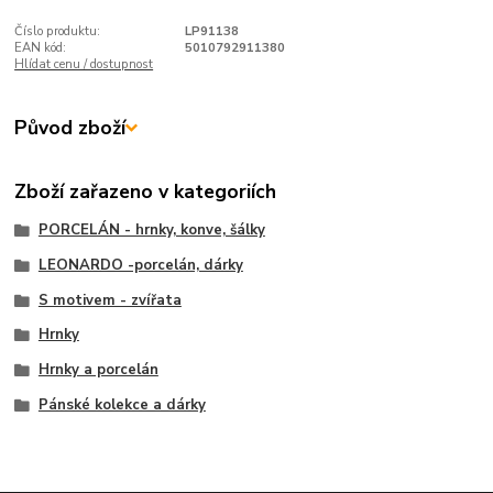
Číslo produktu:
LP91138
EAN kód:
5010792911380
Hlídat cenu / dostupnost
Původ zboží
Zboží zařazeno v kategoriích
PORCELÁN - hrnky, konve, šálky
LEONARDO -porcelán, dárky
S motivem - zvířata
Hrnky
Hrnky a porcelán
Pánské kolekce a dárky