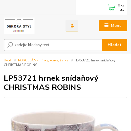
0
ks
za
Menu
Hledat
Úvod
PORCELÁN - hrnky, konve, šálky
LP53721 hrnek snídaňový
CHRISTMAS ROBINS
LP53721 hrnek snídaňový
CHRISTMAS ROBINS