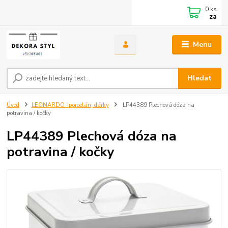
0
ks
za
Menu
Hledat
Úvod
LEONARDO -porcelán, dárky
LP44389 Plechová dóza na
potravina / kočky
LP44389 Plechová dóza na
potravina / kočky