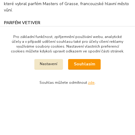
které vybral parfém Masters of Grasse, francouzské hlavní město
vůní.
PARFÉM VETIVER
Vůně, která dýchá elegancí. Dokonalá kolínská vůně.
Pro základní funkčnost, zpříjemnění používání webu, analytické
OBJEM
50ml
účely a v případě udělení souhlasu také pro účely cílení reklamy
využíváme soubory cookies. Nastavení vlastních preferencí
cookies můžete kdykoli upravit odkazem ve spodní části stránek.
Souhlasím
Nastavení
Zboží zařazeno v kategoriích
Le blanc mýdla a vonné sáčky
Souhlas můžete odmítnout
zde
.
EDP
Dekora Styl - Jahodová